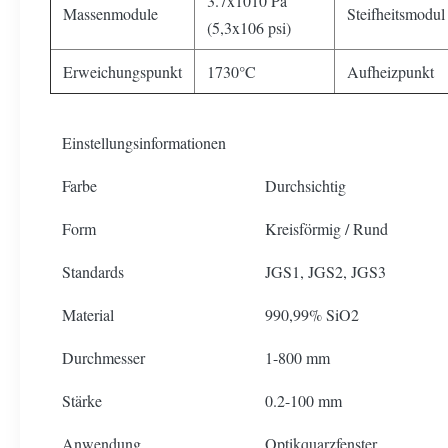
3.7x1010 Pa
Massenmodule
Steifheitsmodul
(5,3x106 psi)
Erweichungspunkt
1730°C
Aufheizpunkt
Einstellungsinformationen
Farbe
Durchsichtig
Form
Kreisförmig / Rund
Standards
JGS1, JGS2, JGS3
Material
990,99% SiO2
Durchmesser
1-800 mm
Stärke
0.2-100 mm
Anwendung
Optikquarzfenster