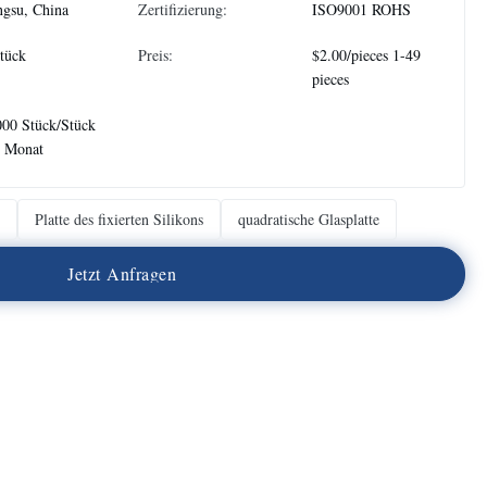
ngsu, China
Zertifizierung:
ISO9001 ROHS
tück
Preis:
$2.00/pieces 1-49
pieces
00 Stück/Stück
o Monat
Platte des fixierten Silikons
quadratische Glasplatte
J
e
t
z
t
A
n
f
r
a
g
e
n