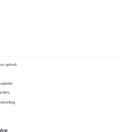
er, optisch
t
asplatte
9.99%
rchsichtig
drat