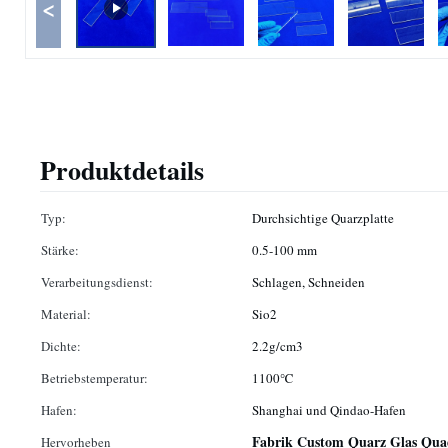
<
Produktdetails
Typ:
Durchsichtige Quarzplatte
Stärke:
0.5-100 mm
Verarbeitungsdienst:
Schlagen, Schneiden
Material:
Sio2
Dichte:
2.2g/cm3
Betriebstemperatur:
1100℃
Hafen:
Shanghai und Qindao-Hafen
Fabrik Custom Quarz Glas Qua
Hervorheben