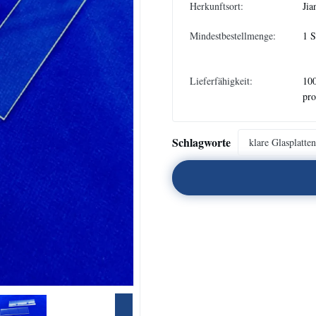
Herkunftsort:
Jia
Mindestbestellmenge:
1 S
Lieferfähigkeit:
100
pr
Schlagworte
klare Glasplatten