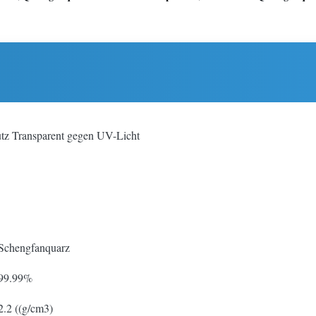
utz Transparent gegen UV-Licht
Schengfanquarz
99.99%
2.2 ((g/cm3)