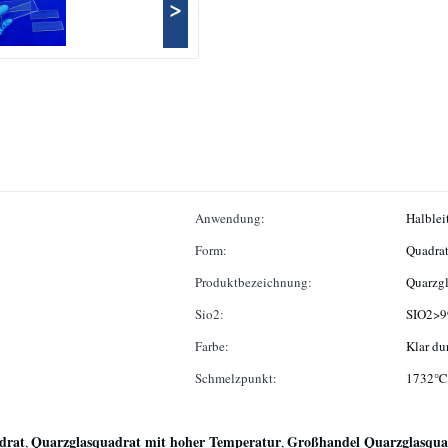
>
Anwendung:
Halbleit
Form:
Quadra
Produktbezeichnung:
Quarzgl
Sio2:
SIO2>9
Farbe:
Klar du
Schmelzpunkt:
1732℃
drat
Quarzglasquadrat mit hoher Temperatur
Großhandel Quarzglasqua
,
,