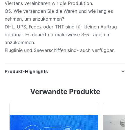
Viertens vereinbaren wir die Produktion.
Q5. Wie versenden Sie die Waren und wie lang es
nehmen, um anzukommen?
DHL, UPS, Fedex oder TNT sind für kleinen Auftrag
optional. Es dauert normalerweise 3-5 Tage, um
anzukommen.
Fluglinie und Seeverschiffen sind- auch verfügbar.
Produkt-Highlights
Quarzplatte: Glasstärke 0.3-30mm, Od des Quarz-
Verwandte Produkte
1.Translucence: 1-500mm.Toleranz 2.Thickness:
+/-0.1mmMaterial 3.Raw: Quarz, SiO2:
>=99.99%4.Color: Klar Translucence.Qualität
5.Surface: 40/20 60/406.Transmittance >90%7.Sharpe:
Quadrat, Kreis, kann die Größe machen und Form nach
Ansicht des Kunden ...