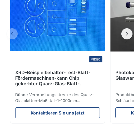
VIDEO
XRD-Beispielbehälter-Test-Blatt-
Photokata
Fördermaschinen-kann Chip
Glaswaren
gekerbter Quarz-Glas-Blatt-
Beispielbehälter besonders
angefertigt werden
Dünne Verarbeitungsstrecke des Quarz-
Produktbesc
Glasplatten-Maßstall-1-1000mm
Schläuche f
Produktbeschreibung: Fixierte klare
2.Operatin
Silikonquarzglasplatte wird vom Quarzsand
Leistung 3.
Kontaktieren Sie uns jetzt
Kon
des hohen Reinheitsgrades mit
Oberfläche 
ausgezeichneter Wärmestoßstabilität und
andinfectan
hoher Beförderung hergestellt. Sie ist in
Umweltschut
Laser-Linsen des elektrischen Lichtes/im ...
gemacht wer