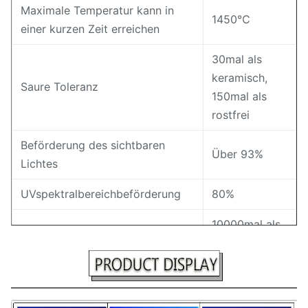
Maximale Temperatur kann in
1450℃
einer kurzen Zeit erreichen
30mal als
keramisch,
Saure Toleranz
150mal als
rostfrei
Beförderung des sichtbaren
Über 93%
Lichtes
UVspektralbereichbeförderung
80%
10000mal als
Widerstandswert
Normalglas
Ausglühenpunkt
1180℃
Erweichungspunkt
1630℃