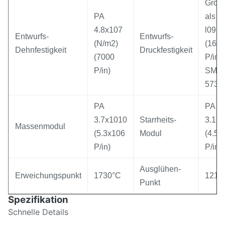
Größ
PA
als 1,
4.8x107
l09 P
Entwurfs-
Entwurfs-
(N/m2)
(160.
Dehnfestigkeit
Druckfestigkeit
(7000
P/in)
P/in)
SMD
5730
PA
PA
3.7x1010
Starrheits-
3.1x
Massenmodul
(5.3x106
Modul
(4.5x
P/in)
P/in)
Ausglühen-
Erweichungspunkt
1730°C
1215
Punkt
Spezifikation
Schnelle Details