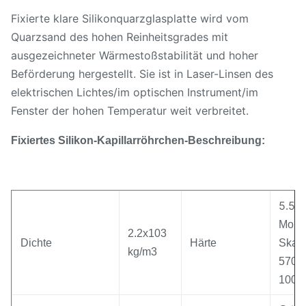
Fixierte klare Silikonquarzglasplatte wird vom
Quarzsand des hohen Reinheitsgrades mit
ausgezeichneter Wärmestoßstabilität und hoher
Beförderung hergestellt. Sie ist in Laser-Linsen des
elektrischen Lichtes/im optischen Instrument/im
Fenster der hohen Temperatur weit verbreitet.
Fixiertes Silikon-Kapillarröhrchen-Beschreibung:
5.5 
Mohs
2.2x103
Dichte
Härte
Skal
kg/m3
570 
100