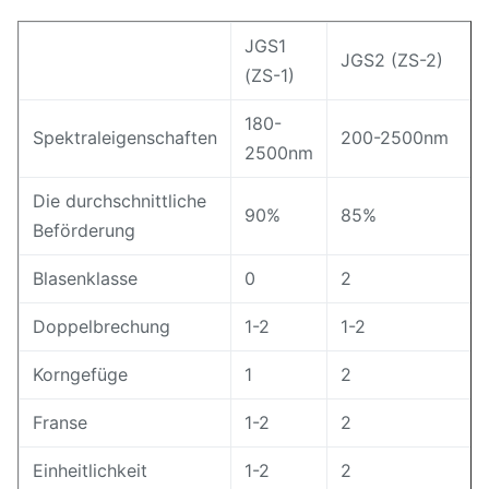
JGS1
JGS2 (ZS-2)
(ZS-1)
180-
Spektraleigenschaften
200-2500nm
2500nm
Die durchschnittliche
90%
85%
Beförderung
Blasenklasse
0
2
Doppelbrechung
1-2
1-2
Korngefüge
1
2
Franse
1-2
2
Einheitlichkeit
1-2
2