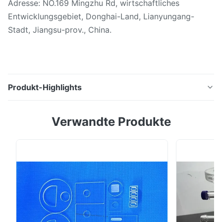
Adresse: NO.169 Mingzhu Rd, wirtschaftliches
Entwicklungsgebiet, Donghai-Land, Lianyungang-
Stadt, Jiangsu-prov., China.
Produkt-Highlights
Klares der Quarzdiskette 92% des fixierten Silikons
Verwandte Produkte
des Quarzglas-Blattes transimittance sichtbares Licht
Produktbeschreibung: Fixierte klare
Silikonquarzglasplatte wird vom Quarzsand des hohen
Reinheitsgrades mit ausgezeichneter
Wärmestoßstabilität und hoher Beförderung
hergestellt. Sie ist in ...