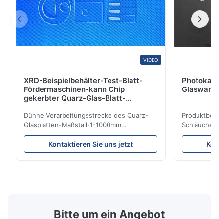
VIDEO
XRD-Beispielbehälter-Test-Blatt-
Photokata
Fördermaschinen-kann Chip
Glaswaren
gekerbter Quarz-Glas-Blatt-
Beispielbehälter besonders
angefertigt werden
Dünne Verarbeitungsstrecke des Quarz-
Produktbesc
Glasplatten-Maßstall-1-1000mm
Schläuche f
Produktbeschreibung: Fixierte klare
2.Operatin
Silikonquarzglasplatte wird vom Quarzsand
Leistung 3.
Kontaktieren Sie uns jetzt
Kon
des hohen Reinheitsgrades mit
Oberfläche 
ausgezeichneter Wärmestoßstabilität und
andinfectan
hoher Beförderung hergestellt. Sie ist in
Umweltschut
Laser-Linsen des elektrischen Lichtes/im ...
gemacht wer
säurehaltige
Bitte um ein Angebot